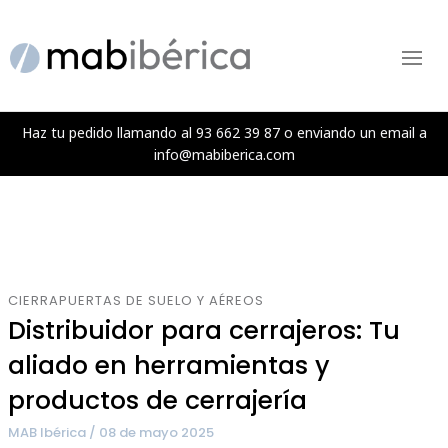
Ir
Navegación
al
de
Menú
contenido
entradas
Haz tu pedido llamando al 93 662 39 87 o enviando un email a
info@mabiberica.com
CIERRAPUERTAS DE SUELO Y AÉREOS
Distribuidor para cerrajeros: Tu
aliado en herramientas y
productos de cerrajería
MAB Ibérica / 08 de mayo 2025