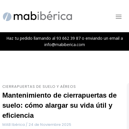
Ir
Navegación
al
de
Menú
contenido
entradas
Haz tu pedido llamando al 93 662 39 87 o enviando un email a
info@mabiberica.com
CIERRAPUERTAS DE SUELO Y AÉREOS
Mantenimiento de cierrapuertas de
suelo: cómo alargar su vida útil y
eficiencia
MAB Ibérica / 24 de Noviembre 2025