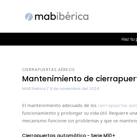
Ir
Navegación
al
de
contenido
entradas
Haz tu 
CIERRAPUERTAS AÉREOS
Mantenimiento de cierrapuer
MAB Ibérica / 8 de noviembre del 2024
El mantenimiento adecuado de los
cierrapuertas aut
funcionamiento y prolongar su vida útil. Requiere un
mecanismo funcione sin problemas y que se manteng
Cierrapuertas automático - Serie M10+