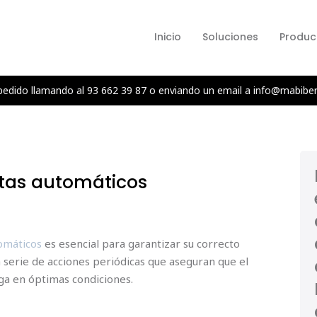
Inicio
Soluciones
Produc
pedido llamando al 93 662 39 87 o enviando un email a info@mabibe
tas automáticos
omáticos
es esencial para garantizar su correcto
a serie de acciones periódicas que aseguran que el
a en óptimas condiciones.